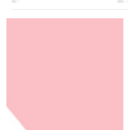
Coordinacion
2 min de lectura
NOTICIAS
Declaración Renta 2024 para personas
naturales
Conoce los montos y plazos para declarar renta en 2024:
evita sanciones y cumple con tus obligaciones tributarias a
tiempo.