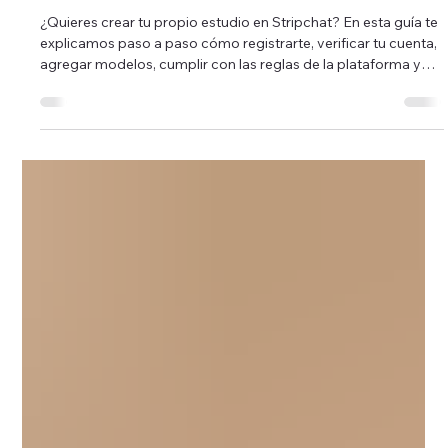
ESTUDIOS
Stripchat: Guia Basica para estudios
¿Quieres crear tu propio estudio en Stripchat? En esta guía te
explicamos paso a paso cómo registrarte, verificar tu cuenta,
agregar modelos, cumplir con las reglas de la plataforma y
gestionar tu estudio de forma profesional y segura. Ideal para
quienes buscan iniciar o formalizar su negocio en el modelaje
webcam.