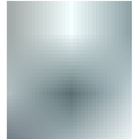
quiénes deben declarar, fechas clave, sanciones por
incumplimiento y pasos para hacer el proceso
correctamente. Incluye recomendaciones sobre
deducciones, régimen tributario y cómo reportar ingresos
digitales. Ideal para modelos que buscan cumplir con la DIAN
sin complicaciones.