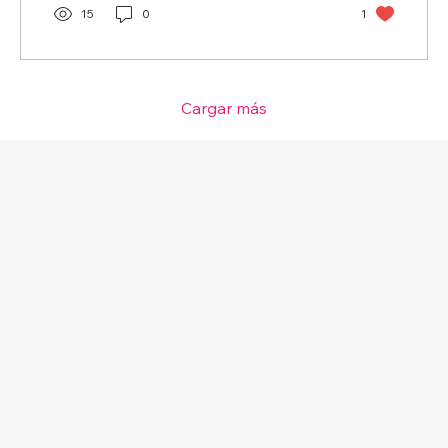
15
0
1
Cargar más
Model Center
Menú
Redes sociales
Facebook
Instagram
Inicio
X
Beneficios
Servicios
Blog