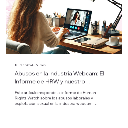
10 dic 2024
∙
5
min
Abusos en la Industria Webcam: El
Informe de HRW y nuestro
Compromiso por un Futuro Ético y
Este artículo responde al informe de Human
Seguro en la industria.
Rights Watch sobre los abusos laborales y
explotación sexual en la industria webcam en
Colombia.