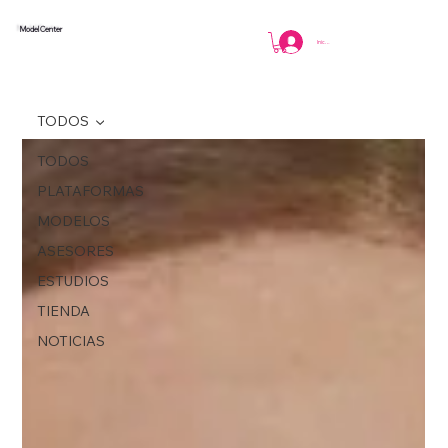
Model Center
Iniciar sesión
TODOS
TODOS
PLATAFORMAS
MODELOS
ASESORES
ESTUDIOS
TIENDA
NOTICIAS