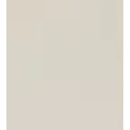
Model Center
2 min de lectura
¿Existe algún requisito físico para
trabajar como modelo WebCam?
En el modelaje WebCam tus diferencias pueden ser tu
mejores aliadas para que todos pasen un rato muy agradable.