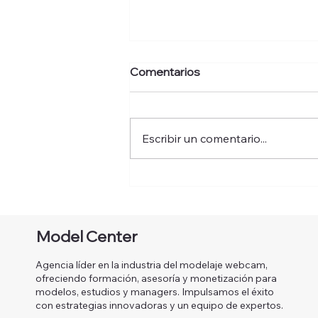
Comentarios
Escribir un comentario...
Ser modelo webcam NO es
sinónimo de trata:
desmontando mitos y
defendiendo una industria
Model Center
honesta
Agencia líder en la industria del modelaje webcam,
ofreciendo formación, asesoría y monetización para
modelos, estudios y managers. Impulsamos el éxito
con estrategias innovadoras y un equipo de expertos.