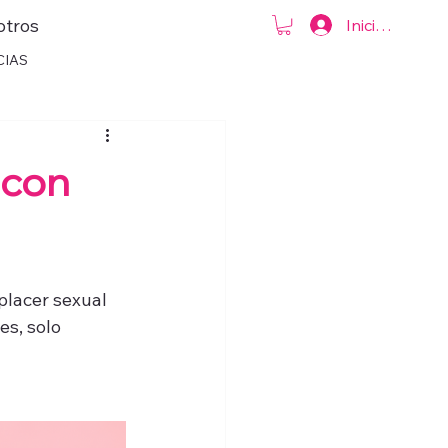
otros
Iniciar sesión
CIAS
 con
placer sexual 
s, solo 