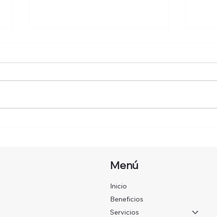
¿Qué es ser una modelo
Mod
webcam y cómo puedes
tramp
convertir esta carrera en un
Isa y su nueva etapa
camino hacia la libertad
prof
Menú
financiera?
Inicio
Beneficios
Servicios