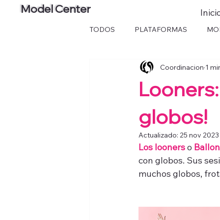
Model Center
Inici
TODOS
PLATAFORMAS
MO
Coordinacion
1 mi
Looners:
globos!
Actualizado:
25 nov 2023
Los looners
o
Ballon
con globos. Sus sesi
muchos globos, fro