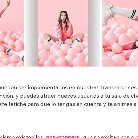
 pueden ser implementados en nuestras transmisiones 
ción, y puedes atraer nuevos usuarios a tu sala de cha
te fetiche para que lo tengas en cuenta y te animes a 
hismo existen los '
non-poppers
', que se excitan con el 