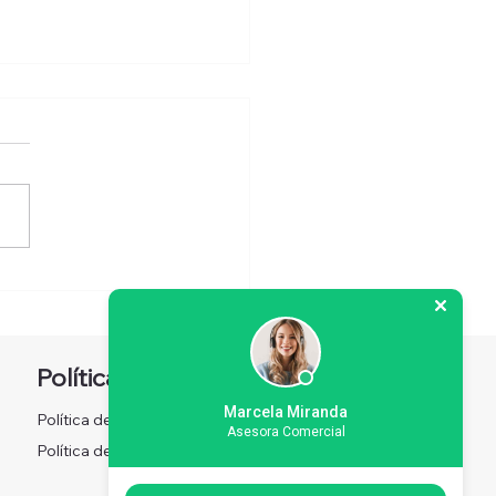
elaje webcam como
olín: la historia real de
esional
Política
Redes sociales
Marcela Miranda
Política de Privacidad
Facebook
Asesora Comercial
Instagram
Política de Privacidad
X