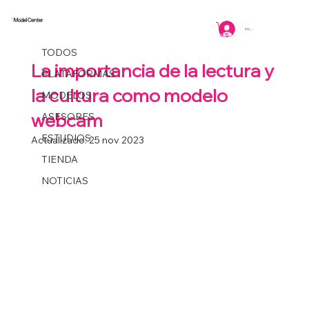
Model Center
TODOS
Iniciar sesión
Coordinacion
2 min de lectura
TODOS
La importancia de la lectura y
PLATAFORMAS
la cultura como modelo
MODELOS
webcam
ASESORES
ESTUDIOS
Actualizado:
25 nov 2023
TIENDA
NOTICIAS