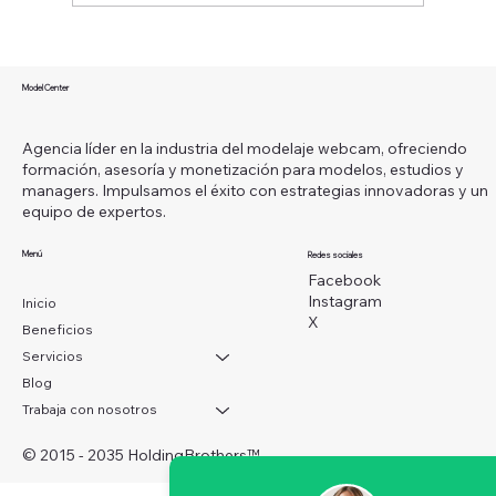
¿Qué es ser una modelo webcam y
cómo puedes convertir esta carrera en
Model Center
un camino hacia la libertad financiera?
Agencia líder en la industria del modelaje webcam, ofreciendo
formación, asesoría y monetización para modelos, estudios y
managers. Impulsamos el éxito con estrategias innovadoras y un
equipo de expertos.
Menú
Redes sociales
Facebook
Instagram
Inicio
X
Beneficios
Servicios
Blog
Trabaja con nosotros
© 2015 - 2035 HoldingBrothers
™