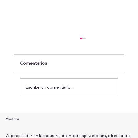
Comentarios
Escribir un comentario...
¿Qué es ser una modelo webcam y
cómo puedes convertir esta carrera en
Model Center
un camino hacia la libertad financiera?
Agencia líder en la industria del modelaje webcam, ofreciendo