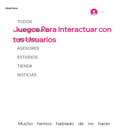
Model Center
TODOS
Iniciar sesión
Coordinacion
2 min de lectura
TODOS
Juegos Para Interactuar con
PLATAFORMAS
tus Usuarios
MODELOS
ASESORES
ESTUDIOS
TIENDA
NOTICIAS
Mucho hemos hablado de no hacer 