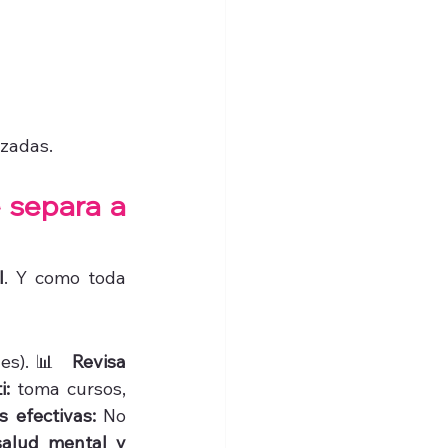
uzadas.
 separa a 
l
. Y como toda 
les).📊 
Revisa 
i:
 toma cursos, 
s efectivas:
 No 
alud mental y 