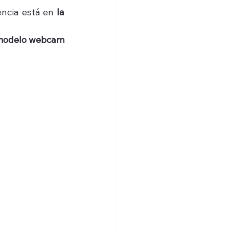
encia está en 
la 
odelo webcam 