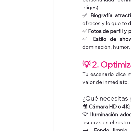
eliges).
✅ 
Biografía atract
ofreces y lo que te d
✅ 
Fotos de perfil y 
✅ 
Estilo de show
dominación, humor, t
💡 2. Optimi
Tu escenario dice m
valor de inmediato.
¿Qué necesitas 
🎥 
Cámara HD o 4K:
💡 
Iluminación ade
oscuras en el rostro
🛏️ 
Fondo limpio 