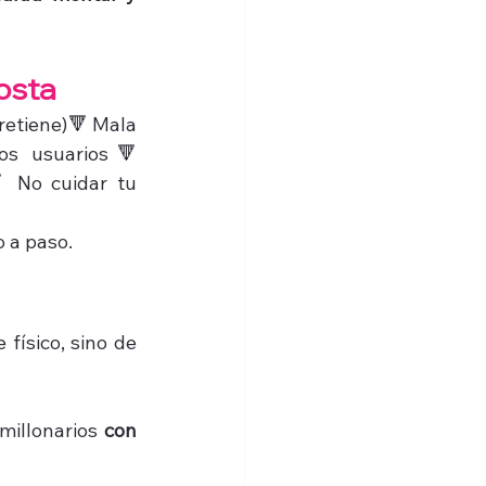
osta
retiene)🔻 Mala 
os usuarios🔻 
 No cuidar tu 
o a paso.
Con miles de modelos en línea todos los días, destacar no es cuestión de físico, sino de 
illonarios 
con 