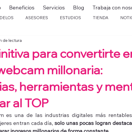
o
Beneficios
Servicios
Blog
Trabaja con nos
DELOS
ASESORES
ESTUDIOS
TIENDA
NOTI
n de lectura
nitiva para convertirte 
ebcam millonaria:
ias, herramientas y men
ar al TOP
 es una de las industrias digitales más rentables
res entran cada día, 
solo unas pocas logran destacar
nerar ingresos millonarios de forma constante
.