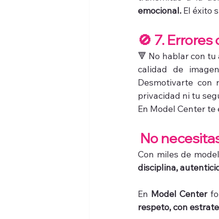
emocional.
 El éxito 
🚫 7. Errore
🔻 No hablar con tu 
calidad de imagen
Desmotivarte con r
privacidad ni tu seg
En Model Center te
 No necesita
disciplina, autentic
En 
Model Center
 f
respeto, con estrat