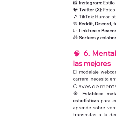
📸 
Instagram:
 Estil
🐦 
Twitter (X):
 Fotos
🎵 
TikTok:
 Humor, st
💬 
Reddit, Discord, f
📈 
Linktree o Beaco
🎁 
Sorteos y colabo
🧠
 6. Mental
las mejores
El modelaje webca
carrera, necesita e
Claves de mental
🧭 
Establece met
estadísticas
 para e
aprende sobre ven
transmitas a la d