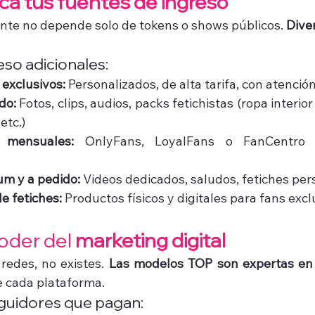
fica tus fuentes de ingreso
nte no depende solo de tokens o shows públicos. 
Diver
so adicionales:
exclusivos:
 Personalizados, de alta tarifa, con atención
do:
 Fotos, clips, audios, packs fetichistas (ropa interior
etc.)
s mensuales:
 OnlyFans, LoyalFans o FanCentro p
m y a pedido:
 Videos dedicados, saludos, fetiches per
e fetiches:
 Productos físicos y digitales para fans excl
poder del 
marketing digital
redes, no existes. 
Las modelos TOP son expertas en
e cada plataforma.
guidores que pagan: