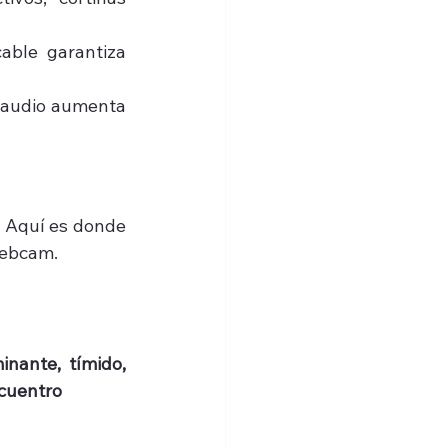
ble garantiza 
 audio aumenta 
. Aquí es donde 
webcam.
nante, tímido, 
ncuentro