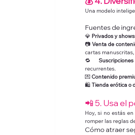
💰 4. Diversi
Una modelo intelige
Fuentes de ingre
💎 
Privados y shows 
📷 
Venta de conteni
cartas manuscritas, 
🔁 
Suscripcione
recurrentes.
💌 
Contenido premiu
🛍️ 
Tienda erótica o d
📲 5. Usa el 
Hoy, si no estás en 
romper las reglas d
Cómo atraer se