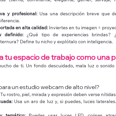
iva y profesional:
 Usa una descripción breve que de
iferencia.
portada en alta calidad:
 Inviertes en tu imagen = proyec
 definido:
 ¿Qué tipo de experiencias brindas? ¿E
ernura? Define tu nicho y explótalo con inteligencia.
za tu espacio de trabajo como una p
ucho de ti. Un fondo descuidado, mala luz o sonido 
para un estudio webcam de alto nivel?
 Tu rostro, piel, mirada y expresión deben verse nítidas
cuada:
 Usa un aro de luz y, si puedes, luces laterales
.
y temático:
 Puedes usar luces LED, cojines atract