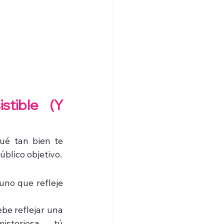
tible (Y 
ué tan bien te 
úblico objetivo.
no que refleje 
be reflejar una 
misteriosa… tú 