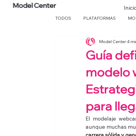
Model Center
Inici
TODOS
PLATAFORMAS
MO
Model Center
4 mi
Guía defi
modelo w
Estrateg
para lleg
El modelaje webcam
aunque muchas muje
carrera sólida y ge