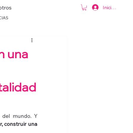
otros
Iniciar sesión
CIAS
en una
talidad
 del mundo. Y 
, construir una 