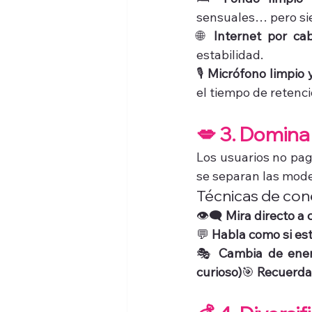
sensuales… pero sie
🌐 
Internet por cab
estabilidad.
🎙️ 
Micrófono limpio y
el tiempo de retenci
💋 3. Domina
Los usuarios no pag
se separan las mode
Técnicas de cone
👁️‍🗨️ 
Mira directo a 
💬 
Habla como si est
🎭 
Cambia de energ
curioso)
🎯 
Recuerda 