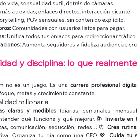
o de vida, sensualidad sutil, detrás de cámaras.
 más atrevidas, enlaces directos, interacción picante.
orytelling, POV sensuales, sin contenido explícito.
oros:
 Comunidades con usuarios listos para pagar.
ns:
 Unifica todos tus enlaces para redireccionar tráfico.
raciones:
 Aumenta seguidores y fideliza audiencias cr
idad y disciplina: lo que realmente
m no es un juego. Es una 
carrera profesional digita
nfoque, metas y crecimiento constante.
idad millonaria:
as claras y medibles
 (diarias, semanales, mensua
ntender qué funciona y qué mejorar.📚 
Invierte en t
tas, comunicación, seducción, redes…⏰ 
Crea rutina
eriva. Organiza tu día como una CEO.💖 
Cuida tu s