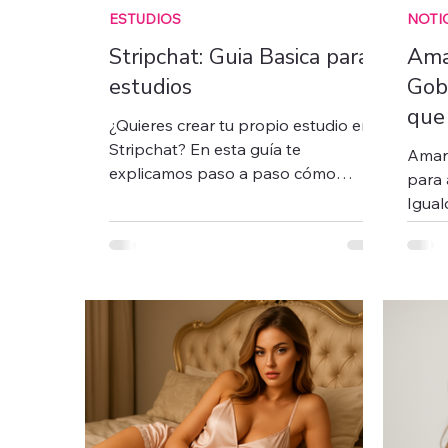
ESTUDIOS
NOTI
Stripchat: Guia Basica para
Ama
estudios
Gobi
que
¿Quieres crear tu propio estudio en
Stripchat? En esta guía te
Amara
explicamos paso a paso cómo
para 
registrarte, verificar tu cuenta,
Igual
agregar modelos, cumplir con las
gener
reglas de la plataforma y gestionar
estig
tu estudio de forma profesional y
polít
segura. Ideal para quienes buscan
que s
iniciar o formalizar su negocio en el
webca
modelaje webcam.
y dive