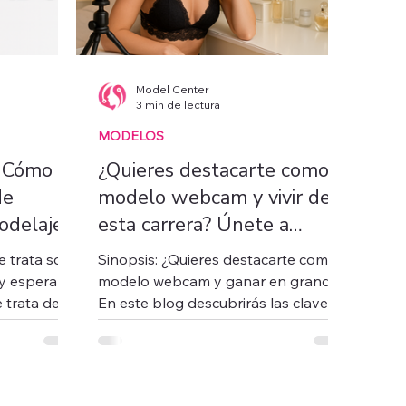
Model Center
3 min de lectura
MODELOS
: Cómo
¿Quieres destacarte como
de
modelo webcam y vivir de
odelaje
esta carrera? Únete a
r tus
Model Center y hazlo
 trata solo
Sinopsis: ¿Quieres destacarte como
realidad
y esperar
modelo webcam y ganar en grande?
e trata de
En este blog descubrirás las claves
para construir una carrera exitosa en
la industria webcam, con el respaldo
profesional de Model Center.
Aprende a potenciar tu marca,