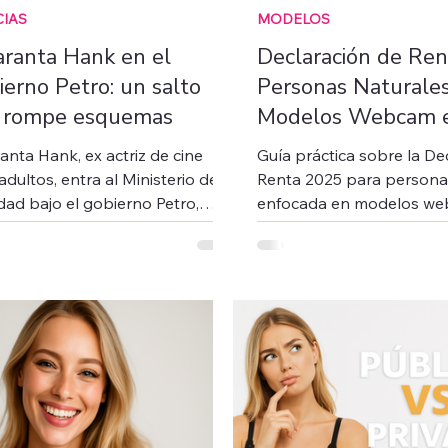
CIAS
MODELOS
ranta Hank en el
Declaración de Ren
erno Petro: un salto
Personas Naturales
 rompe esquemas
Modelos Webcam 
Colombia.
nta Hank, ex actriz de cine
Guía práctica sobre la De
adultos, entra al Ministerio de
Renta 2025 para personas
dad bajo el gobierno Petro,
enfocada en modelos we
ando debate sobre inclusión y
Explica quiénes deben dec
mas. Analizamos su impacto
fechas clave, sanciones p
ico, el respaldo presidencial y lo
incumplimiento y pasos p
u caso significa para modelos
proceso correctamente. I
m que buscan profesionalizar
recomendaciones sobre
rsificar su carrera.
deducciones, régimen trib
cómo reportar ingresos di
Ideal para modelos que 
cumplir con la DIAN sin
complicaciones.