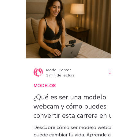
dominar las redes sociales y
mantener una mentalidad enfocada
en el éxito. Descubre cómo triunfar
con estrategia, disciplina y
acompañamiento profesional.
Model Center
3 min de lectura
MODELOS
¿Qué es ser una modelo
webcam y cómo puedes
convertir esta carrera en un
camino hacia la libertad
Descubre cómo ser modelo webcam
financiera?
puede cambiar tu vida. Aprende a