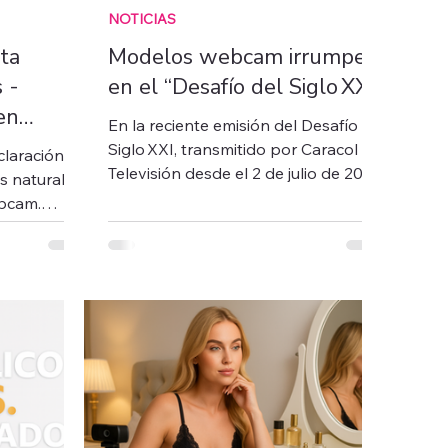
NOTICIAS
ta
Modelos webcam irrumpen
 -
en el “Desafío del Siglo XXI”
en
En la reciente emisión del Desafío del
Siglo XXI, transmitido por Caracol
claración de
Televisión desde el 2 de julio de 2025,
 naturales,
se ha generado una auténtica
bcam.
revolución mediática al contar, por
larar,
primera vez en su historia, con la
or
participación de tres modelos
ara hacer el
webcam y creadores de contenido
ncluye
para adultos entre los 32
concursantes.
utario y
gitales.
buscan