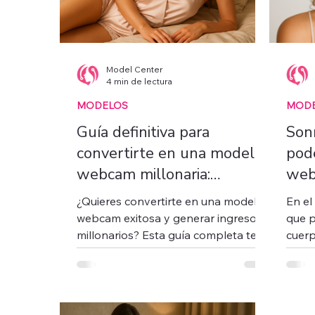
Model Center
4 min de lectura
MODELOS
MOD
Guía definitiva para
Son
convertirte en una modelo
pod
webcam millonaria:
we
Estrategias, herramientas y
¿Quieres convertirte en una modelo
En el
mentalidad para llegar al
webcam exitosa y generar ingresos
que p
TOP
millonarios? Esta guía completa te
cuerp
enseña paso a paso cómo construir
costos
una marca personal poderosa,
optimizar tu espacio, seducir a tu
audiencia, diversificar tus ingresos,