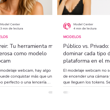
Model Center
Model Center
3 min de lectura
4 min de lectura
ELOS
MODELOS
reir: Tu herramienta más
Público vs. Privado
erosa como modelo
dominar cada tipo 
bcam
plataforma en el m
webcam y aumenta
 modelaje webcam, hay algo
El modelaje webcam no se
ingresos
uede conquistar más que un
de encender una cámara 
o perfecto o una lencería
que lleguen los tokens. S
a: tu sonrisa .Auténtica,...
estrategia, inteligencia...