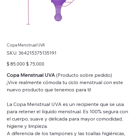
Copa Menstrual UVA
SKU
SKU:
364215375135191
364215375135191
Precio
Precio
$ 85.000
$ 75.000
original
de
oferta
Copa Menstrual UVA
(Producto sobre pedido)
¡Vive realmente cómoda tu ciclo menstrual con este
nuevo producto que tenemos para ti!
La Copa Menstrual UVA es un recipiente que se usa
para retener el líquido menstrual. Es 100% segura con
el cuerpo, suave y delicada para mayor comodidad,
higiene y limpieza.
A diferencia de los tampones y las toallas higiénicas,