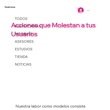
Model Center
TODOS
Iniciar sesión
Coordinacion
1 min de lectura
TODOS
Acciones que Molestan a tus
PLATAFORMAS
Usuarios
MODELOS
ASESORES
ESTUDIOS
TIENDA
NOTICIAS
Nuestra labor como modelos consiste 