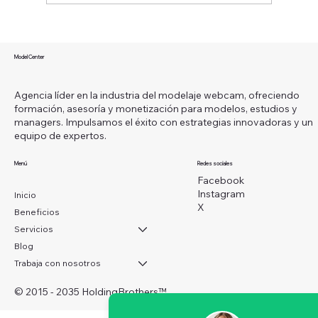
¿Qué es ser una modelo webcam y
cómo puedes convertir esta carrera en
Model Center
un camino hacia la libertad financiera?
Agencia líder en la industria del modelaje webcam, ofreciendo
formación, asesoría y monetización para modelos, estudios y
managers. Impulsamos el éxito con estrategias innovadoras y un
equipo de expertos.
Menú
Redes sociales
Facebook
Instagram
Inicio
X
Beneficios
Servicios
Blog
Trabaja con nosotros
© 2015 - 2035 HoldingBrothers
™