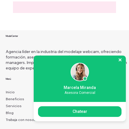
Model Center
Agencia líder en la industria del modelaje webcam, ofreciendo
formación, asesoría y monetización para modelos, estudios y
managers. Impulsamos el éxito con estrategias innovadoras y un
equipo de expertos.
Menú
Redes sociales
Facebook
Marcela Miranda
Instagram
Inicio
Asesora Comercial
X
Beneficios
Servicios
Chatear
Blog
Trabaja con nosotros