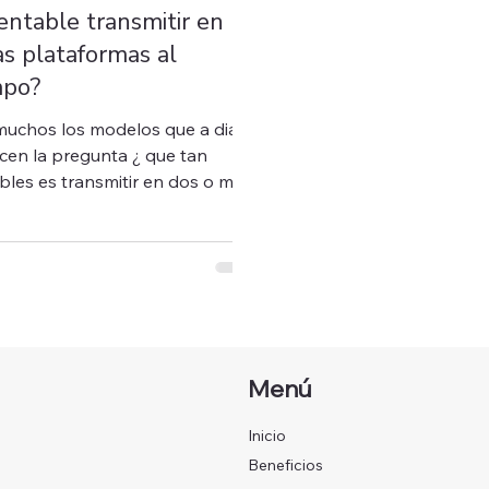
entable transmitir en
as plataformas al
mpo?
uchos los modelos que a diario
cen la pregunta ¿ que tan
ansmitir en dos o mas
formas al mismo tiempo? sin...
Menú
Inicio
Beneficios