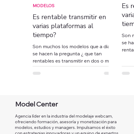
Es r
MODELOS
vari
Es rentable transmitir en
tie
varias plataformas al
tiempo?
Son m
se ha
Son muchos los modelos que a diario
rentables es tr
se hacen la pregunta ¿ que tan
plata
rentables es transmitir en dos o mas
plataformas al mismo tiempo? sin...
Model Center
Agencia líder en la industria del modelaje webcam,
ofreciendo formación, asesoría y monetización para
modelos, estudios y managers. Impulsamos el éxito
con estrategias innovadoras y un equipo de expertos.