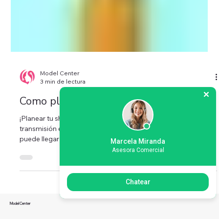
Model Center
3 min de lectura
Como planear tus Show en 7 Paso
Marcela Miranda
Asesora Comercial
¡Planear tu show es el paso mas importante antes de iniciar tu
transmisión en la web! Si eres modelo sabes lo difícil que
puede llegar a...
Chatear