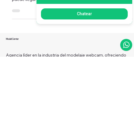
Como planear tus Show en 7 Paso
¡Planear tu show es el paso mas importante antes de iniciar tu
Chatear
transmisión en la web! Si eres modelo sabes lo difícil que
puede llegar a...
Model Center
Agencia líder en la industria del modelaje webcam, ofreciendo
formación, asesoría y monetización para modelos, estudios y
managers. Impulsamos el éxito con estrategias innovadoras y un
equipo de expertos.
Menú
Redes sociales
Facebook
Instagram
Inicio
X
Beneficios