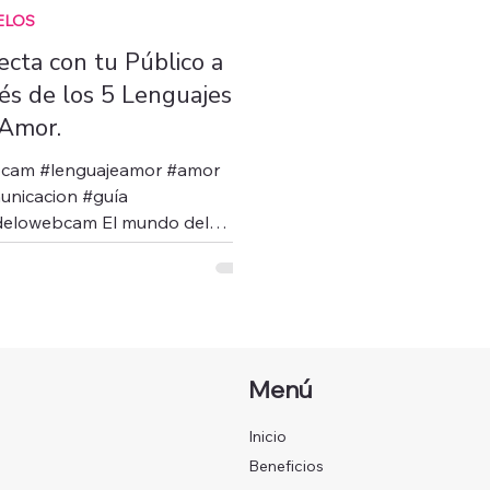
ELOS
ecta con tu Público a
és de los 5 Lenguajes
 Amor.
cam #lenguajeamor #amor
unicacion #guía
elowebcam El mundo del
aje webcam no solo se trata
mo te ves frente a la...
Menú
Inicio
Beneficios