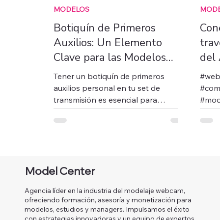
MODELOS
MOD
Botiquín de Primeros
Con
Auxilios: Un Elemento
trav
Clave para las Modelos
del
Webcam.
Tener un botiquín de primeros
#web
auxilios personal en tu set de
#com
transmisión es esencial para
#mod
cualquier modelo webcam. Este
model
artículo te explica
de có
Model Center
Agencia líder en la industria del modelaje webcam,
ofreciendo formación, asesoría y monetización para
modelos, estudios y managers. Impulsamos el éxito
con estrategias innovadoras y un equipo de expertos.