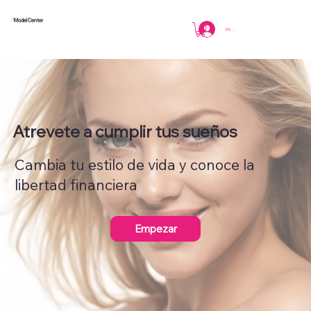
Model Center
Iniciar sesión
Atrevete a cumplir tus sueños
Cambia tu estilo de vida y conoce la
libertad financiera
Empezar