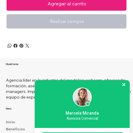
Agregar al carrito
Realizar compra
Model Center
Agencia líder en la industria del modelaje webcam, ofreciendo
formación, asesoría y monetización para modelos, estudios y
managers. Impulsamos el éxito con estrategias innovadoras y un
equipo de expertos.
Menú
Redes sociales
Marcela Miranda
Facebook
Asesora Comercial
Instagram
Inicio
X
Beneficios