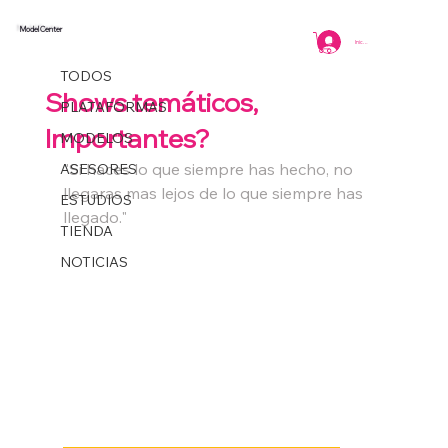
Model Center
TODOS
Iniciar sesión
Marcela Miranda
2 min de lectura
TODOS
Shows temáticos,
PLATAFORMAS
Importantes?
MODELOS
"Si haces lo que siempre has hecho, no 
ASESORES
llegaras mas lejos de lo que siempre has 
ESTUDIOS
llegado."
TIENDA
NOTICIAS