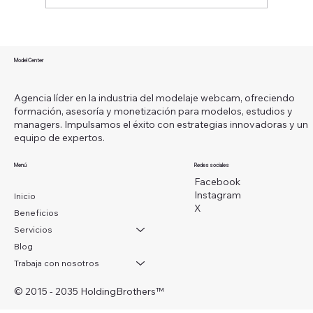
¿Qué es ser una modelo webcam y
cómo puedes convertir esta carrera en
Model Center
un camino hacia la libertad financiera?
Agencia líder en la industria del modelaje webcam, ofreciendo
formación, asesoría y monetización para modelos, estudios y
managers. Impulsamos el éxito con estrategias innovadoras y un
equipo de expertos.
Menú
Redes sociales
Facebook
Instagram
Inicio
X
Beneficios
Servicios
Blog
Trabaja con nosotros
© 2015 - 2035 HoldingBrothers
™