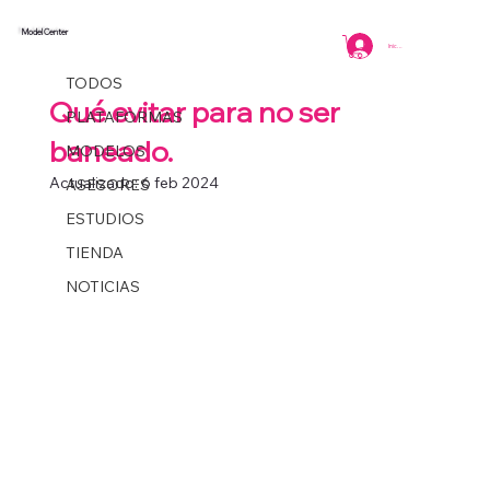
Model Center
TODOS
Iniciar sesión
Coordinacion
2 min de lectura
TODOS
Qué evitar para no ser
PLATAFORMAS
baneado.
MODELOS
Actualizado:
6 feb 2024
ASESORES
ESTUDIOS
TIENDA
NOTICIAS