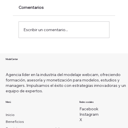
Comentarios
Escribir un comentario...
¿Qué es ser una modelo webcam y
cómo puedes convertir esta carrera en
Model Center
un camino hacia la libertad financiera?
Agencia líder en la industria del modelaje webcam, ofreciendo
formación, asesoría y monetización para modelos, estudios y
managers. Impulsamos el éxito con estrategias innovadoras y un
equipo de expertos.
Menú
Redes sociales
Facebook
Instagram
Inicio
X
Beneficios