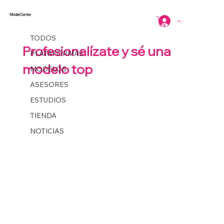
Model Center
TODOS
Iniciar sesión
Coordinacion
2 min de lectura
TODOS
Profesionalízate y sé una
PLATAFORMAS
modelo top
MODELOS
ASESORES
ESTUDIOS
TIENDA
NOTICIAS