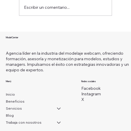
Escribir un comentario...
¿Qué es ser una modelo webcam y
cómo puedes convertir esta carrera en
Model Center
un camino hacia la libertad financiera?
Agencia líder en la industria del modelaje webcam, ofreciendo
formación, asesoría y monetización para modelos, estudios y
managers. Impulsamos el éxito con estrategias innovadoras y un
equipo de expertos.
Menú
Redes sociales
Facebook
Instagram
Inicio
X
Beneficios
Servicios
Blog
Trabaja con nosotros