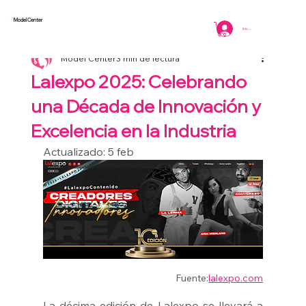
Model Center
TODOS
Iniciar sesión
Model Center
3 min de lectura
Lalexpo 2025: Celebrando
una Década de Innovación y
Excelencia en la Industria
Actualizado: 5 feb
Fuente:
lalexpo.com
La décima edición de Lalexpo se llevará a 