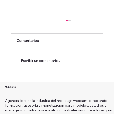
Comentarios
Escribir un comentario...
¿Qué es ser una modelo webcam y
cómo puedes convertir esta carrera en
Model Center
un camino hacia la libertad financiera?
Agencia líder en la industria del modelaje webcam, ofreciendo
formación, asesoría y monetización para modelos, estudios y
managers. Impulsamos el éxito con estrategias innovadoras y un