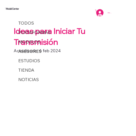
Model Center
TODOS
Iniciar sesión
Coordinacion
2 min de lectura
TODOS
Ideas para Iniciar Tu
PLATAFORMAS
Transmisión
MODELOS
Actualizado:
6 feb 2024
ASESORES
ESTUDIOS
TIENDA
NOTICIAS