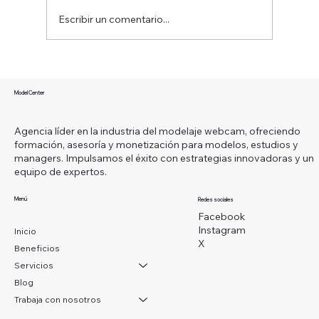
Escribir un comentario...
¿Qué es ser una modelo webcam y
cómo puedes convertir esta carrera en
Model Center
un camino hacia la libertad financiera?
Agencia líder en la industria del modelaje webcam, ofreciendo
formación, asesoría y monetización para modelos, estudios y
managers. Impulsamos el éxito con estrategias innovadoras y un
equipo de expertos.
Menú
Redes sociales
Facebook
Instagram
Inicio
X
Beneficios
Servicios
Blog
Trabaja con nosotros