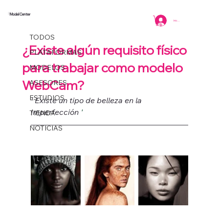
Model Center
TODOS
Iniciar sesión
Model Center
2 min de lectura
TODOS
¿Existe algún requisito físico
PLATAFORMAS
para trabajar como modelo
MODELOS
WebCam?
ASESORES
ESTUDIOS
' Existe un tipo de belleza en la 
imperfección 
' 
TIENDA
NOTICIAS