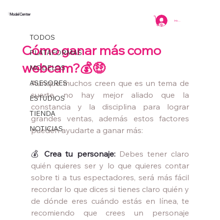
Model Center
TODOS
Iniciar sesión
Model Center
2 min de lectura
TODOS
Cómo ganar más como
PLATAFORMAS
webcam?💰🤑
MODELOS
Aunque muchos creen que es un tema de 
ASESORES
suerte, no hay mejor aliado que la 
ESTUDIOS
constancia y la disciplina para lograr 
TIENDA
grandes ventas, además estos factores 
NOTICIAS
pueden ayudarte a ganar más:
💰 
Crea tu personaje: 
Debes tener claro 
quién quieres ser y lo que quieres contar 
sobre ti a tus espectadores, será más fácil 
recordar lo que dices si tienes claro quién y 
de dónde eres cuándo estás en línea, te 
recomiendo que crees un personaje 