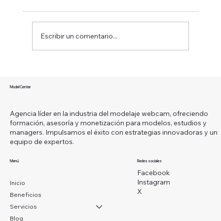
Escribir un comentario...
¿Qué es ser una modelo webcam y
cómo puedes convertir esta carrera en
Model Center
un camino hacia la libertad financiera?
Agencia líder en la industria del modelaje webcam, ofreciendo
formación, asesoría y monetización para modelos, estudios y
managers. Impulsamos el éxito con estrategias innovadoras y un
equipo de expertos.
Menú
Redes sociales
Facebook
Instagram
Inicio
X
Beneficios
Servicios
Blog