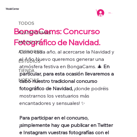
Model Center
TODOS
Iniciar sesión
Model Center
1 min de lectura
TODOS
BongaCams: Concurso
PLATAFORMAS
Fotográfico de Navidad.
MODELOS
Como cada año, al acercarse la Navidad y 
ASESORES
el Año Nuevo queremos generar una 
ESTUDIOS
atmósfera festiva en BongaCams. 🎄 
En 
TIENDA
particular, para esta ocasión llevaremos a 
NOTICIAS
cabo nuestro tradicional concurso 
fotográfico de Navidad, 
¡donde podréis 
mostrarnos los vestuarios más 
encantadores y sensuales! ✨ 
Para participar en el concurso, 
¡simplemente hay que publicar en Twitter 
e Instagram vuestras fotografías con el 