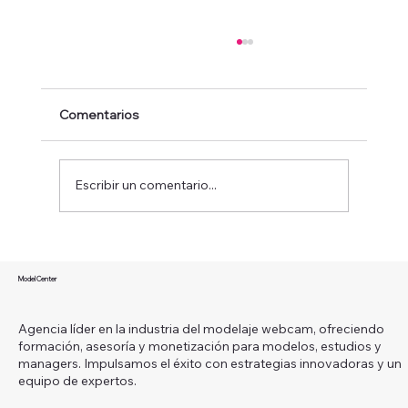
Comentarios
Escribir un comentario...
¿Qué es ser una modelo webcam y
cómo puedes convertir esta carrera en
Model Center
un camino hacia la libertad financiera?
Agencia líder en la industria del modelaje webcam, ofreciendo
formación, asesoría y monetización para modelos, estudios y
managers. Impulsamos el éxito con estrategias innovadoras y un
equipo de expertos.