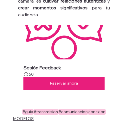
cámara, es 
cultivar relaciones auténticas
 y 
crear momentos significativos
 para tu 
audiencia. 
Sesión Feedback
60
Reservar ahora
#guia
#transmision
#comunicacion
conexion
MODELOS