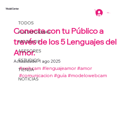
Model Center
TODOS
Iniciar sesión
Coordinacion
3 min de lectura
TODOS
Conecta con tu Público a
PLATAFORMAS
través de los 5 Lenguajes del
MODELOS
Amor.
ASESORES
ESTUDIOS
Actualizado:
1 ago 2025
#webcam
#lenguajeamor
#amor
TIENDA
#comunicacion
#guía
#modelowebcam
NOTICIAS