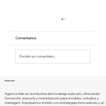
Comentarios
Escribir un comentario...
¿Qué es ser una modelo webcam y
cómo puedes convertir esta carrera en
Model Center
un camino hacia la libertad financiera?
Agencia líder en la industria del modelaje webcam, ofreciendo
formación, asesoría y monetización para modelos, estudios y
managers. Impulsamos el éxito con estrategias innovadoras y un